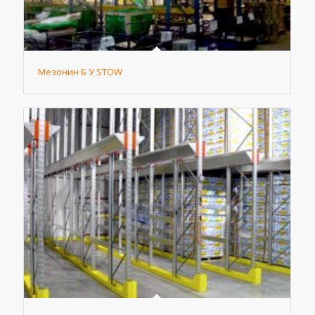
Мезонин Б У STOW