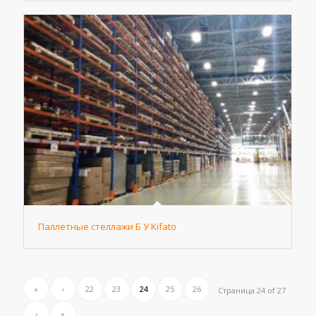
Паллетные стеллажи Б У Kifato
«
‹
22
23
24
25
26
Страница 24 of 27
›
»