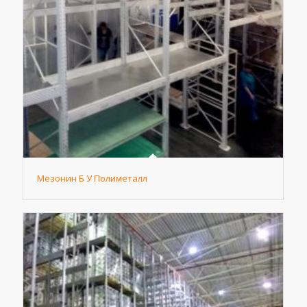
Мезонин Б У Полиметалл