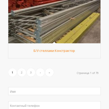
Б/У стеллажи Констрактор
1
2
3
›
»
Страница 1 of 79