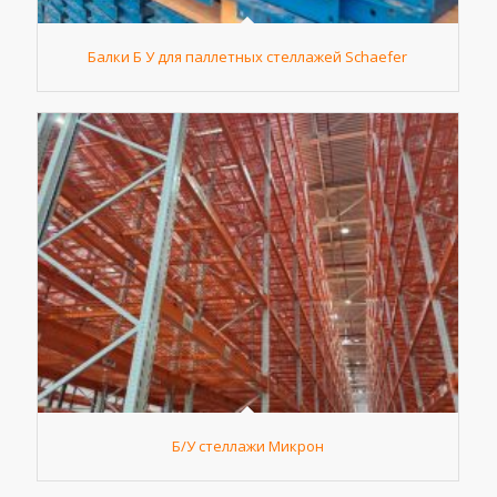
Балки Б У для паллетных стеллажей Schaefer
Б/У стеллажи Микрон