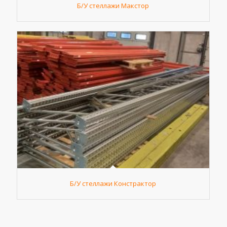
Б/У стеллажи Макстор
Б/У стеллажи Констрактор