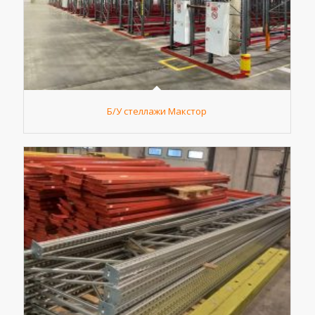
Б/У стеллажи Макстор