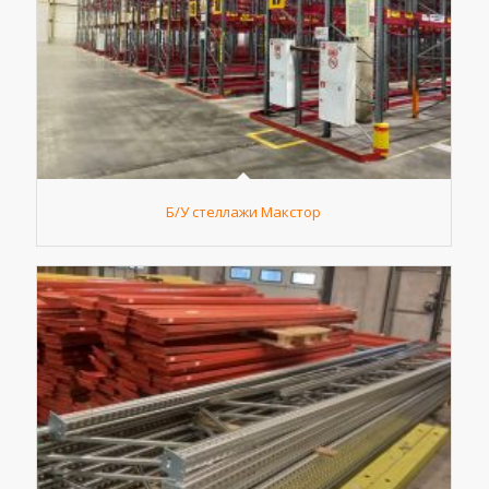
Б/У стеллажи Макстор