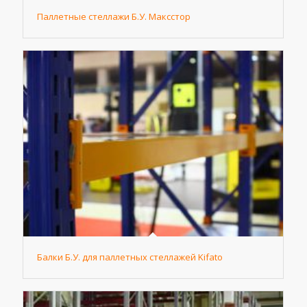
Паллетные стеллажи Б.У. Максстор
Балки Б.У. для паллетных стеллажей Kifato