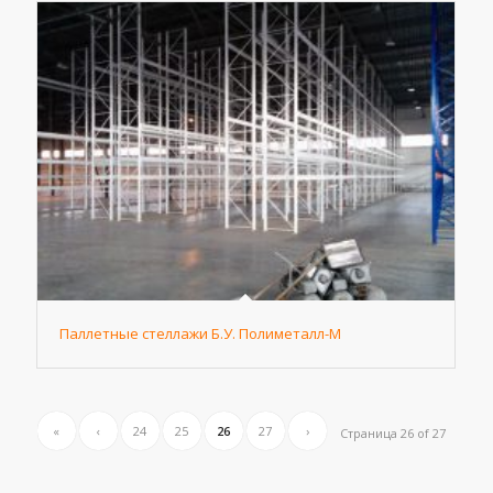
Паллетные стеллажи Б.У. Полиметалл-М
«
‹
24
25
26
27
›
Страница 26 of 27